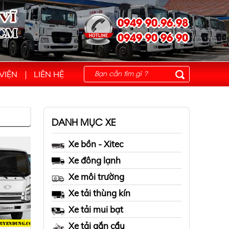
0949 90.96.98
0949 90 96 90
VIỆN
LIÊN HỆ
DANH MỤC XE
Xe bồn - Xitec
Xe đông lạnh
Xe môi trường
Xe tải thùng kín
Xe tải mui bạt
Xe tải gắn cẩu