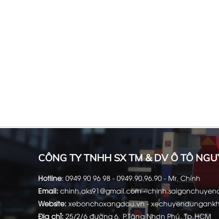
CÔNG TY TNHH SX TM & DV Ô TÔ NGU
Hotline
:
0949 90 96 98 - 0949.90.96.90 - Mr. Chính
Email:
chinh.aks91@gmail.com -
chinh.saigonchuye
Website:
xebonchoxangdau.vn
-
xechuyendungank
Địa chỉ:
25/2/6 đường 6, P.Tăng Nhơn Phú, Tp.HCM