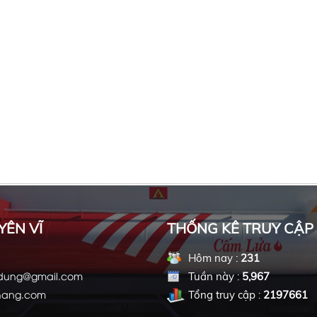
YÊN VĨ
THỐNG KÊ TRUY CẬP
Hôm nay :
231
ndung@gmail.com
Tuần này :
5,967
hang.com
Tổng truy cập :
2197661