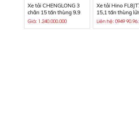
Xe tải CHENGLONG 3
Xe tải Hino FL8JT
chân 15 tấn thùng 9.9
15,1 tấn thùng lử
mét
7,7 mét
Giá: 1.240.000.000
Liên hệ: 0949 90.96