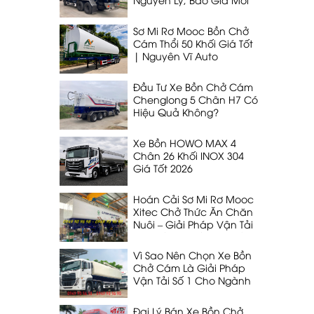
Nhất 2026
Sơ Mi Rơ Mooc Bồn Chở
Cám Thổi 50 Khối Giá Tốt
| Nguyên Vĩ Auto
Đầu Tư Xe Bồn Chở Cám
Chenglong 5 Chân H7 Có
Hiệu Quả Không?
Xe Bồn HOWO MAX 4
Chân 26 Khối INOX 304
Giá Tốt 2026
Hoán Cải Sơ Mi Rơ Mooc
Xitec Chở Thức Ăn Chăn
Nuôi – Giải Pháp Vận Tải
53 Khối, 32T Tối Ưu Nhất
Vì Sao Nên Chọn Xe Bồn
Chở Cám Là Giải Pháp
Vận Tải Số 1 Cho Ngành
Chăn Nuôi
Đại Lý Bán Xe Bồn Chở