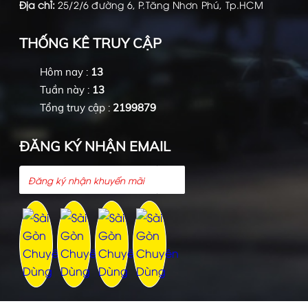
Địa chỉ:
25/2/6 đường 6, P.Tăng Nhơn Phú, Tp.HCM
THỐNG KÊ TRUY CẬP
Hôm nay :
13
Tuần này :
13
Tổng truy cập :
2199879
ĐĂNG KÝ NHẬN EMAIL