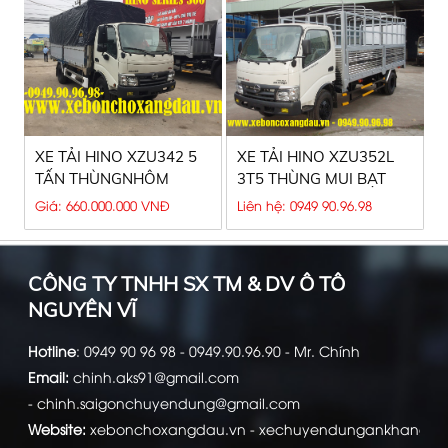
XE TẢI HINO XZU342 5
XE TẢI HINO XZU352L
TẤN THÙNGNHÔM
3T5 THÙNG MUI BẠT
Giá: 660.000.000 VNĐ
Liên hệ: 0949 90.96.98
CÔNG TY TNHH SX TM & DV Ô TÔ
NGUYÊN VĨ
Hotline
:
0949 90 96 98 - 0949.90.96.90 - Mr. Chính
Email:
chinh.aks91@gmail.com
-
chinh.saigonchuyendung@gmail.com
Website:
xebonchoxangdau.vn
-
xechuyendungankhang.c