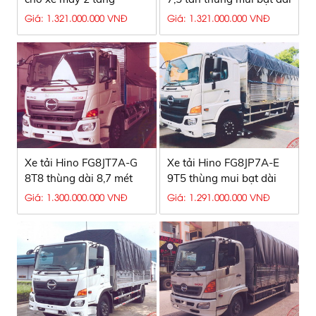
8,7 mét
Giá: 1.321.000.000 VNĐ
Giá: 1.321.000.000 VNĐ
Xe tải Hino FG8JT7A-G
Xe tải Hino FG8JP7A-E
8T8 thùng dài 8,7 mét
9T5 thùng mui bạt dài
6,8 mét
Giá: 1.300.000.000 VNĐ
Giá: 1.291.000.000 VNĐ