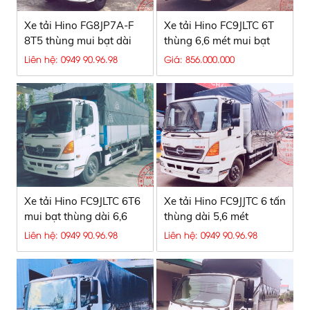
Xe tải Hino FG8JP7A-F
Xe tải Hino FC9JLTC 6T
8T5 thùng mui bạt dài
thùng 6,6 mét mui bạt
7,3 mét
bửng nâng
Liên hệ: 0949 90.96.98
Giá: 856.000.000
Xe tải Hino FC9JLTC 6T6
Xe tải Hino FC9JJTC 6 tấn
mui bạt thùng dài 6,6
thùng dài 5,6 mét
mét
Liên hệ: 0949 90.96.98
Liên hệ: 0949 90.96.98