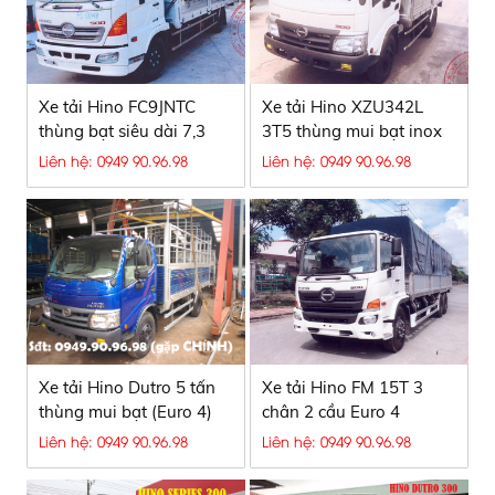
Xe tải Hino FC9JNTC
Xe tải Hino XZU342L
thùng bạt siêu dài 7,3
3T5 thùng mui bạt inox
mét
Liên hệ: 0949 90.96.98
Liên hệ: 0949 90.96.98
Xe tải Hino Dutro 5 tấn
Xe tải Hino FM 15T 3
thùng mui bạt (Euro 4)
chân 2 cầu Euro 4
Liên hệ: 0949 90.96.98
Liên hệ: 0949 90.96.98