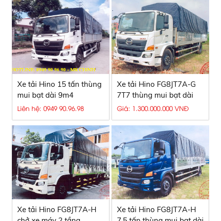
Xe tải Hino 15 tấn thùng
Xe tải Hino FG8JT7A-G
mui bạt dài 9m4
7T7 thùng mui bạt dài
8,7 mét
Liên hệ: 0949 90.96.98
Giá: 1.300.000.000 VNĐ
Xe tải Hino FG8JT7A-H
Xe tải Hino FG8JT7A-H
chở xe máy 2 tầng
7,5 tấn thùng mui bạt dài