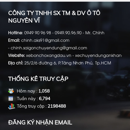
CÔNG TY TNHH SX TM & DV Ô TÔ
NGUYÊN VĨ
Hotline
:
0949 90 96 98 - 0949.90.96.90 - Mr. Chính
Email:
chinh.aks91@gmail.com
-
chinh.saigonchuyendung@gmail.com
Website:
xebonchoxangdau.vn
-
xechuyendungankhang.c
Địa chỉ:
25/2/6 đường 6, P.Tăng Nhơn Phú, Tp.HCM
THỐNG KÊ TRUY CẬP
Hôm nay :
1,058
Tuần này :
6,794
Tổng truy cập :
2198488
ĐĂNG KÝ NHẬN EMAIL