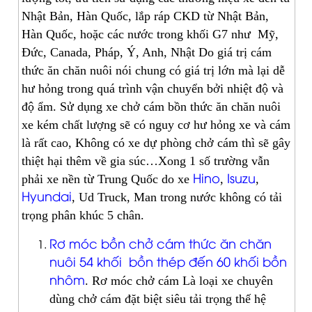
Nhật Bản, Hàn Quốc, lắp ráp CKD từ Nhật Bản,
Hàn Quốc, hoặc các nước trong khối G7 như Mỹ,
Đức, Canada, Pháp, Ý, Anh, Nhật Do giá trị cám
thức ăn chăn nuôi nói chung có giá trị lớn mà lại dễ
hư hỏng trong quá trình vận chuyển bởi nhiệt độ và
độ ẩm. Sử dụng xe chở cám bồn thức ăn chăn nuôi
xe kém chất lượng sẽ có nguy cơ hư hỏng xe và cám
là rất cao, Không có xe dự phòng chở cám thì sẽ gây
thiệt hại thêm về gia súc…Xong 1 số trường vẫn
Hino
Isuzu
phải xe nền từ Trung Quốc do xe
,
,
Hyundai
, Ud Truck, Man trong nước không có tải
trọng phân khúc 5 chân.
Rơ móc bồn chở cám thức ăn chăn
nuôi 54 khối bồn thép đến 60 khối bồn
nhôm
. Rơ móc chở cám Là loại xe chuyên
dùng chở cám đặt biệt siêu tải trọng thế hệ