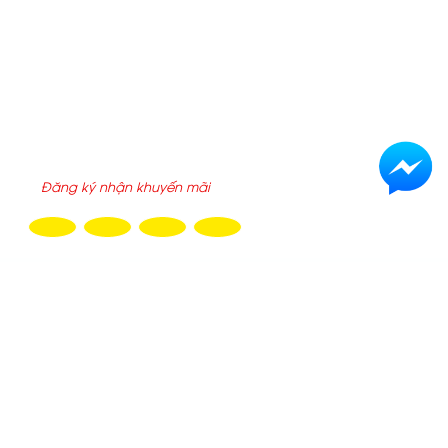
Hôm nay :
783
Tuần này :
783
Tổng truy cập :
2200649
ĐĂNG KÝ NHẬN EMAIL