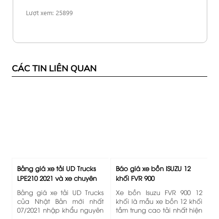
Lượt xem: 25899
CÁC TIN LIÊN QUAN
Bảng giá xe tải UD Trucks
Báo giá xe bồn ISUZU 12
LPE210 2021 và xe chuyên
khối FVR 900
dùng
Bảng giá xe tải UD Trucks
Xe bồn Isuzu FVR 900 12
của Nhật Bản mới nhất
khối là mẫu xe bồn 12 khối
07/2021 nhập khẩu nguyên
tầm trung cao tải nhất hiện
chiếc từ Thái Lan. Để biết
tại. Chi phí đầu từ vô cùng