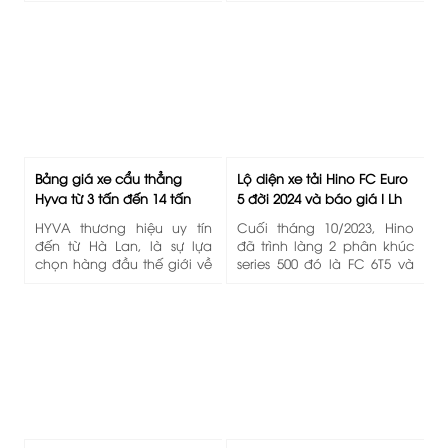
thêm thông tin chi tiết vui
hợp lý với nhiều chương
lòng gọi: 0949 90 96 90 -
trình khuyến mãi ưu đãi. Lh:
0949 90 96 98 (gặp Chính)
0949 90 96 98 để được tư
để được tư vấn.
vấn và báo giá tốt nhất
Bảng giá xe cẩu thẳng
Lộ diện xe tải Hino FC Euro
Hyva từ 3 tấn đến 14 tấn
5 đời 2024 và báo giá I Lh
2023 0949 90 96 98
0949 90 96 98 mr Chính
HYVA thương hiệu uy tín
Cuối tháng 10/2023, Hino
đến từ Hà Lan, là sự lựa
đã trình làng 2 phân khúc
chọn hàng đầu thế giới về
series 500 đó là FC 6T5 và
thiết bị chuyên dùng từ
FG 8T có tiêu chuẩn khí thải
xilanh thủy lực Hyva, cơ
Euro 5 với nhiều thay đổi
cấu nâng hạ Hyva, cần
diện mạo đầy mạnh mẽ.
cẩu thủy lực Hyva, hệ
Đánh dấu bước tiến mạnh
thống điều khiển 1 chậm
mẽ, tiên phong 2024. Để
Hyva, ông thủy lực Hyva -
biết thêm chi tiết và báo
khớp nối, bộ trích công
giá vui lòng liên hệ: 0949 90
suất PTO Hyva, bơm thủy
96 98 mr Chính.
lực Hyva, van điều tiết
Hyva, dầu thủy lực Hyva,