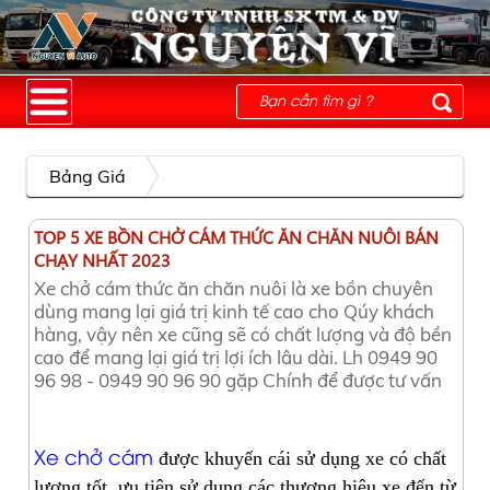
Bảng Giá
TOP 5 XE BỒN CHỞ CÁM THỨC ĂN CHĂN NUÔI BÁN
CHẠY NHẤT 2023
Xe chở cám thức ăn chăn nuôi là xe bồn chuyên
dùng mang lại giá trị kinh tế cao cho Qúy khách
hàng, vậy nên xe cũng sẽ có chất lượng và độ bền
cao để mang lại giá trị lợi ích lâu dài. Lh 0949 90
96 98 - 0949 90 96 90 gặp Chính để được tư vấn
Xe chở cám
được khuyến cái sử dụng xe có chất
lượng tốt, ưu tiên sử dụng các thương hiệu xe đến từ